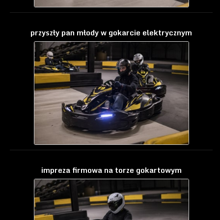
przyszły pan młody w gokarcie elektrycznym
impreza firmowa na torze gokartowym