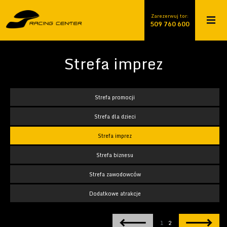
509 760 600
Zarezerwuj tor:
509 760 600
882 760 600
Strefa imprez
Strefa promocji
Strefa dla dzieci
Strefa imprez
Strefa biznesu
Strefa zawodowców
Dodatkowe atrakcje
1
2