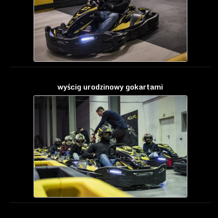
wyścig urodzinowy gokartami