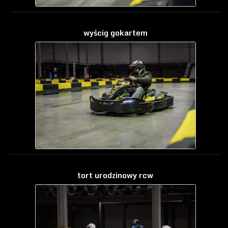
wyścig gokartem
tort urodzinowy rcw