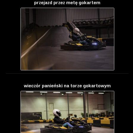
przejazd przez metę gokartem
wieczór panieński na torze gokartowym