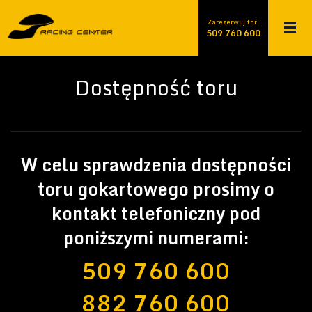
509 760 600
Zarezerwuj tor:
509 760 600
882 760 600
Dostępność toru
W celu sprawdzenia dostępności
toru gokartowego prosimy o
kontakt telefoniczny pod
poniższymi numerami:
509 760 600
882 760 600