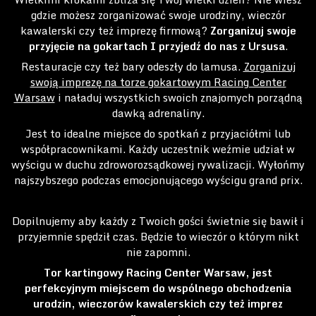
gdzie możesz zorganizować swoje urodziny, wieczór
kawalerski czy też imprezę firmową?
Zorganizuj swoje
przyjęcie na gokartach I przyjedź do nas z Ursusa
.
Restauracje czy też bary odeszły do lamusa.
Zorganizuj
swoją imprezę na torze gokartowym Racing Center
Warsaw
i naładuj wszystkich swoich znajomych porządną
dawką adrenaliny.
Jest to idealne miejsce do spotkań z przyjaciółmi lub
współpracownikami. Każdy uczestnik weźmie udział w
wyścigu w duchu zdroworozsądkowej rywalizacji. Wyłońmy
najszybszego podczas emocjonującego wyścigu grand prix.
Dopilnujemy aby każdy z Twoich gości świetnie się bawił i
przyjemnie spędził czas. Będzie to wieczór o którym nikt
nie zapomni.
Tor kartingowy Racing Center Warsaw, jest
perfekcyjnym miejscem do wspólnego obchodzenia
urodzin, wieczorów kawalerskich czy też imprez