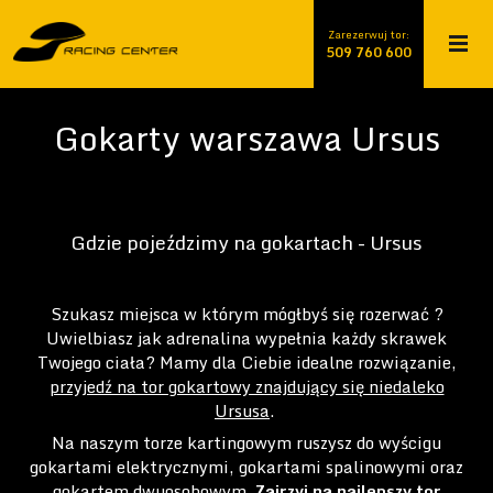
Zarezerwuj tor:
509 760 600
509 760 600
Gokarty warszawa Ursus
Gdzie pojeździmy na gokartach - Ursus
Szukasz miejsca w którym mógłbyś się rozerwać ?
Uwielbiasz jak adrenalina wypełnia każdy skrawek
Twojego ciała? Mamy dla Ciebie idealne rozwiązanie,
przyjedź na tor gokartowy znajdujący się niedaleko
Ursusa
.
Na naszym torze kartingowym ruszysz do wyścigu
gokartami elektrycznymi, gokartami spalinowymi oraz
gokartem dwuosobowym.
Zajrzyj na najlepszy tor