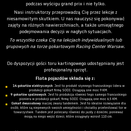
podczas wyścigu grand prix i nie tylko.
Nasi instruktorzy przeprowadzą Cię przez lekcje z
niesamowitym skutkiem. U nas nauczysz się pokonywać
zajęty na różnych nawierzchniach, a także umiejętnego
podejmowania decyzji w nagłych sytuacjach.
To wszystko czeka Cię na lekcjach indywidualnych lub
grupowych na torze gokartowym Racing Center Warsaw.
Do dyspozycji gości toru kartingowego udostępniany jest
profesjonalny sprzęt.
Flota pojazdów składa się z:
14 gokartów elektrycznych
. Jest to produkt słynnego francuskiego lidera w
produkcji gokart firmę SODI. Osiągają one moc 9 KM.
9 gokartów spalinowych
. Jest to produkcja również tego samego francuskiego
pioniera w produkcji gokart, firmę SODI. Osiągają one moc 6,5 KM.
Gokart dwuosobowy
inaczej zwany tandemem. Jest to idealne rozwiązanie dla
osób, które są niepewnych swoich umiejętności i chciałby przetestować tor w
towarzystwie. Tandem jest polecany również do jazdy z dziećmi, ponieważ
mogą na niego wejść dzieci, które osiągnęły wzrost 110 cm.