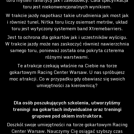
toru myśleli fanatycy jak i zawodowcy. Cała specyfikacja
toru jest niekonwencjonalnych wynikiem.
W trakcie jazdy napotkasz takie utrudnienia jak most jak
i również tunel. Nitka toru liczy osiemset metrów, układ
toru jest wytyczony systemem band Xtremebarriers.
Jest to ochrona dla gokartów jak i uczestników wyścigu.
W trakcie jazdy może nas zaskoczyć również nawierzchnia
samego toru, ponieważ została ona pokryta czterema
różnymi warstwami.
Te atrakcje czekają właśnie na Ciebie na torze
gokartowym Racing Center Warsaw. U nas spróbujesz
moc atrakcji. Co w przypadku gdy obawiasz się swoich
umiejętności za kierownicą?
Dla osób poszukujących szkolenia, utworzyliśmy
treningi na gokartach indywidualne oraz treningi
grupowe pod okiem instruktora
.
Doszkól swoje umiejętności na torze gokartowym Racing
Center Warsaw. Nauczymy Cię osiągać szybszy czas