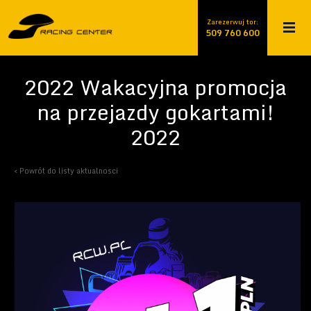
Zarezerwuj tor:
509 760 600
509 760 600
2022 Wakacyjna promocja
na przejazdy gokartami!
2022
< Powrót do listy aktualnosci